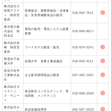
株式会社小
田島アクテ
医療食品・業務用食品・冷凍食
018-892-7811
ィ 秋田営
品・災害用備蓄食品の販売
業所
東北電力株
電気の販売・電化システム提案
式会社 秋
018-866-9617
業務
田支店
株式会社岩
崎 秋田営
フードモデル製造・販売
018-824-5241
業所
聖霊女子短
短期大学 栄養士養成施設
018-845-4111
期大学
長谷川化学
工業株式会
まな板等調理用品の製造
047-482-1001
社
株式会社ダ
イナミッ
食品衛生コンサルティング、害
018-868-2568
ク・サニー
虫防除、メンテナンス
ト
株式会社ホ
特定保健指導等
082-567-2020