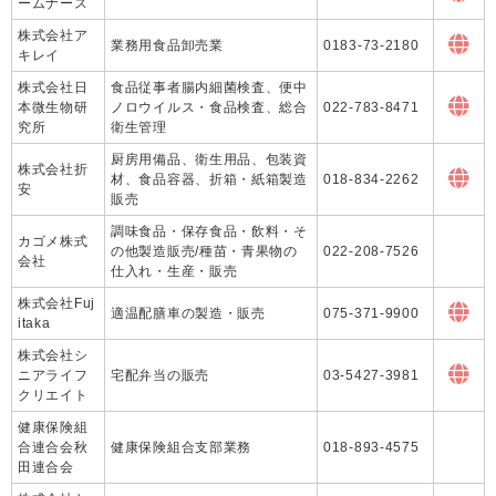
ームナース
株式会社ア
業務用食品卸売業
0183-73-2180
キレイ
株式会社日
食品従事者腸内細菌検査、便中
本微生物研
ノロウイルス・食品検査、総合
022-783-8471
究所
衛生管理
厨房用備品、衛生用品、包装資
株式会社折
材、食品容器、折箱・紙箱製造
018-834-2262
安
販売
調味食品・保存食品・飲料・そ
カゴメ株式
の他製造販売/種苗・青果物の
022-208-7526
会社
仕入れ・生産・販売
株式会社Fuj
適温配膳車の製造・販売
075-371-9900
itaka
株式会社シ
ニアライフ
宅配弁当の販売
03-5427-3981
クリエイト
健康保険組
合連合会秋
健康保険組合支部業務
018-893-4575
田連合会