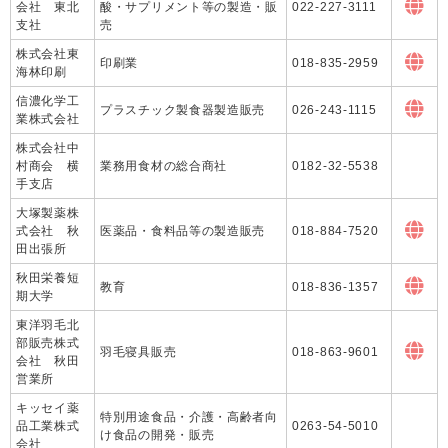
会社 東北
酸・サプリメント等の製造・販
022-227-3111
支社
売
株式会社東
印刷業
018-835-2959
海林印刷
信濃化学工
プラスチック製食器製造販売
026-243-1115
業株式会社
株式会社中
村商会 横
業務用食材の総合商社
0182-32-5538
手支店
大塚製薬株
式会社 秋
医薬品・食料品等の製造販売
018-884-7520
田出張所
秋田栄養短
教育
018-836-1357
期大学
東洋羽毛北
部販売株式
羽毛寝具販売
018-863-9601
会社 秋田
営業所
キッセイ薬
特別用途食品・介護・高齢者向
品工業株式
0263-54-5010
け食品の開発・販売
会社