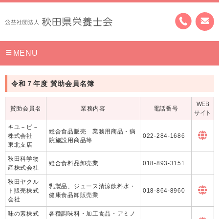
MENU
令和７年度 賛助会員名簿
WEB
賛助会員名
業務内容
電話番号
サイト
キユ－ピ－
総合食品販売 業務用商品・病
株式会社
022-284-1686
院施設用商品等
東北支店
秋田科学物
総合食料品卸売業
018-893-3151
産株式会社
秋田ヤクル
乳製品、ジュース清涼飲料水・
ト販売株式
018-864-8960
健康食品卸販売業
会社
味の素株式
各種調味料・加工食品・アミノ