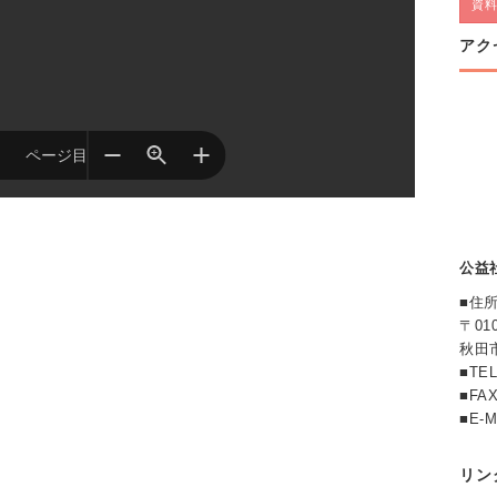
資
アク
公益
■住
〒010
秋田
■TE
■FAX
■E-
リン