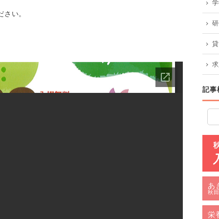
学
ださい。
研
貸
求
記事
あ
秋田
栄