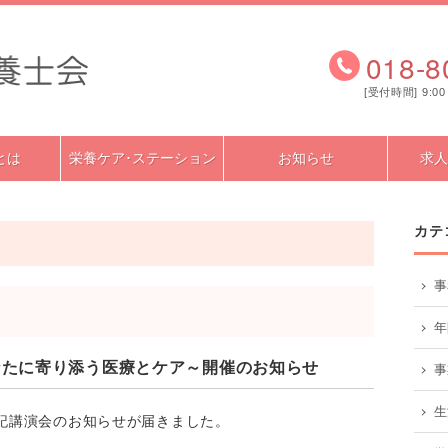
018-8
[受付時間] 9:00
とは
栄養ケア･ステーション
お知らせ
求人
カテ
事
年
なたに寄り添う医療とケア～開催のお知らせ
事
生
記講演会のお知らせが届きました。